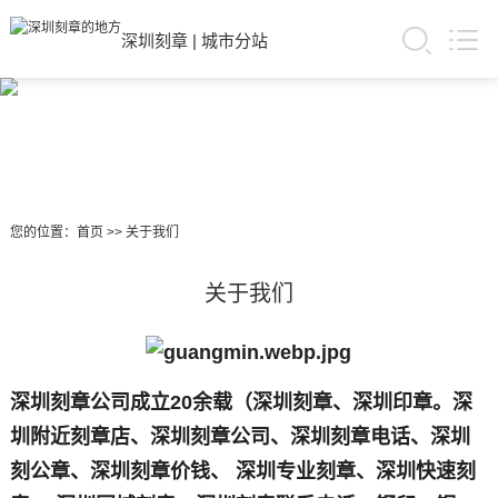
深圳刻章
|
城市分站
您的位置：
首页
>>
关于我们
关于我们
深圳刻章公司成立20余载（深圳刻章、深圳印章。深
圳附近刻章店、深圳刻章公司、深圳刻章电话、深圳
刻公章、深圳刻章价钱、 深圳专业刻章、深圳快速刻