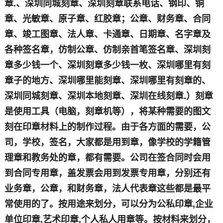
章.、深圳同城刻章、深圳刻章联系电话、钢印、铜
章、光敏章、原子章、红胶章；公章、财务章、合同
章、竣工图章、法人章、卡通章、日期章、名字章及
各种签名章，仿制公章、仿制亲首笔签名章、深圳刻
章多少钱一个、深圳刻章多少钱一枚、深圳哪里有刻
章子的地方、深圳哪里能刻章、深圳哪里有刻章的、
深圳同城刻章、深圳本地刻章、深圳在线刻章.）刻章
是使用工具（电脑，刻章机等），将某种需要的图文
刻在印章材料上的制作过程。由于各方面的需要，公
司，学校，签名，大家都是用到章，像学校的学籍管
理章和教务处的章，都有需要。公司在签合同时会用
到合同专用章，盖发票会用到发票专用章，分别还有
业务章，公章，和财务章，法人代表章这些都是最平
常使用的了。按用途来划分，可以分为公私印章,企业
单位印章,艺术印章,个人私人用章等。按材料来划分，